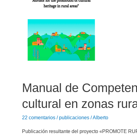
coeducación
2025
Manual de Competenci
cultural en zonas rur
22 comentarios
/
publicaciones
/
Alberto
Publicación resultante del proyecto «PROMOTE R