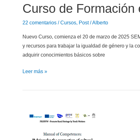
y
Curso de Formación 
Cuerpo
Europeo
22 comentarios
/
Cursos
,
Post
/
Alberto
de
Nuevo Curso, comienza el 20 de marzo de 2025 SE
Solidaridad
y recursos para trabajar la igualdad de género y la 
adquirir conocimientos básicos sobre
Curso
Leer más »
de
Formación
en
Igualdad
de
género
y