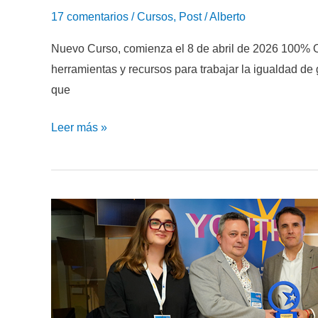
17 comentarios
/
Cursos
,
Post
/
Alberto
Nuevo Curso, comienza el 8 de abril de 2026 100% 
herramientas y recursos para trabajar la igualdad de
que
Curso
Leer más »
de
Formación
en
Igualdad
de
género
y
coeducación
2026