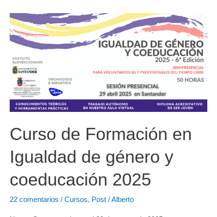
un
diálogo
entre
jóvenes
y
agentes
sociales
sobre
el
futuro
Curso de Formación en
de
Igualdad de género y
Erasmus+
y
coeducación 2025
Cuerpo
Europeo
22 comentarios
/
Cursos
,
Post
/
Alberto
de
Solidaridad