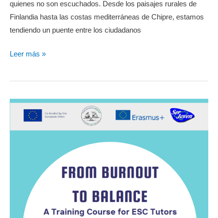
quienes no son escuchados. Desde los paisajes rurales de
Finlandia hasta las costas mediterráneas de Chipre, estamos
tendiendo un puente entre los ciudadanos
Nuevo
Leer más »
Proyecto
CERV:
Poetry
4
Participation