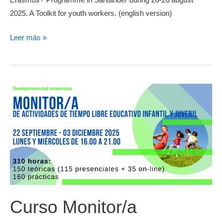
Erasmus+ Programme in Santander during 20-26 august
2025. A Toolkit for youth workers. (english version)
Beyond
Leer más »
Gender:
An
Intersectional
Approach
to
Youth
Work
Curso Monitor/a