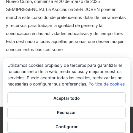
Nuevo Curso, comienza el 20 de marzo de 2025
SEMIPRESENCIAL La Asociación SER JOVEN pone en
marcha este curso donde pretendemos dotar de herramientas
y recursos para trabajar la igualdad de género y la
coeducación en las actividades educativas y de tiempo libre.
Está destinado a todas aquellas personas que deseen adquirir
conocimientos básicos sobre
Curso
Leer más »
Utilizamos cookies propias y de terceros para garantizar el
funcionamiento de la web, medir su uso y mejorar nuestros
de
servicios. Puede aceptar todas las cookies, rechazar las no
Formación
necesarias o configurar sus preferencias.
Política de cookies
en
Paginación
1
2
…
6
Siguiente
→
Igualdad
Aceptar todo
de
de
entradas
género
Rechazar
Copyright © Página web desarrollada por la asociación Ser
y
Configurar
Joven
coeducación