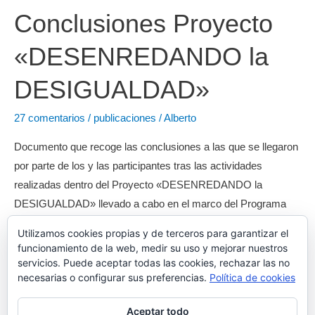
Conclusiones Proyecto
«DESENREDANDO la
DESIGUALDAD»
27 comentarios
/
publicaciones
/
Alberto
Documento que recoge las conclusiones a las que se llegaron
por parte de los y las participantes tras las actividades
realizadas dentro del Proyecto «DESENREDANDO la
DESIGUALDAD» llevado a cabo en el marco del Programa
«Erasmus+» de la Comisión Europea realizado en Cantabria
Utilizamos cookies propias y de terceros para garantizar el
durante 2022.
funcionamiento de la web, medir su uso y mejorar nuestros
servicios. Puede aceptar todas las cookies, rechazar las no
Conclusiones
Leer más »
necesarias o configurar sus preferencias.
Política de cookies
Proyecto
Aceptar todo
«DESENREDANDO