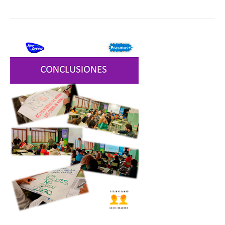
–
Photos
To
Fight
Xclusion