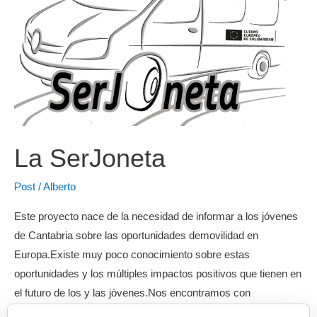
y
agentes
sociales
sobre
el
futuro
de
La SerJoneta
Erasmus+
y
Post
/
Alberto
Cuerpo
Europeo
Este proyecto nace de la necesidad de informar a los jóvenes
de
de Cantabria sobre las oportunidades demovilidad en
Solidaridad
Europa.Existe muy poco conocimiento sobre estas
oportunidades y los múltiples impactos positivos que tienen en
el futuro de los y las jóvenes.Nos encontramos con
dificultades para que la información llegue a las localidades